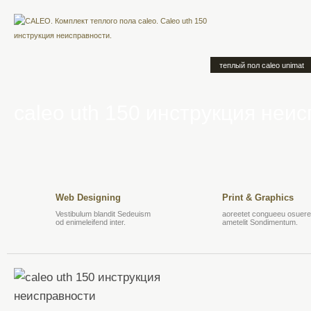
теплый пол caleo unimat
caleo uth 150 инструкция неи
Web Designing
Print & Graphics
Vestibulum blandit Sedeuism
aoreetet congueeu osuere 
od enimeleifend inter.
ametelit Sondimentum.