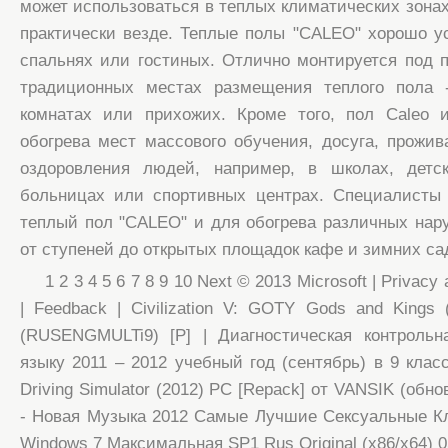
может использоваться в теплых климатических зонах
практически везде. Теплые полы "CALEO" хорошо ус
спальнях или гостиных. Отлично монтируется под п
традиционных местах размещения теплого пола 
комнатах или прихожих. Кроме того, пол Caleo 
обогрева мест массового обучения, досуга, прожив
оздоровления людей, например, в школах, детск
больницах или спортивных центрах. Специалисты 
теплый пол "CALEO" и для обогрева различных нар
от ступеней до открытых площадок кафе и зимних са
1 2 3 4 5 6 7 8 9 10 Next © 2013 Microsoft | Privacy 
| Feedback | Civilization V: GOTY Gods and Kings 
(RUSENGMULTi9) [P] | Диагностическая контрольн
языку 2011 – 2012 учебный год (сентябрь) в 9 класс
Driving Simulator (2012) PC [Repack] от VANSIK (обнов
- Новая Музыка 2012 Самые Лучшие Сексуальные Кл
Windows 7 Максимальная SP1 Rus Original (x86/x64) 0