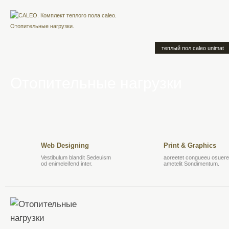
теплый пол caleo unimat
Отопительные нагрузки
Web Designing
Print & Graphics
Vestibulum blandit Sedeuism
aoreetet congueeu osuere 
od enimeleifend inter.
ametelit Sondimentum.