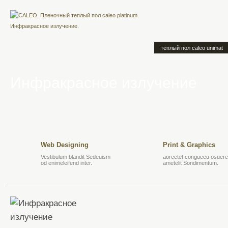
теплый пол caleo unimat
Инфракрасное излучение
Web Designing
Print & Graphics
Vestibulum blandit Sedeuism
aoreetet congueeu osuere 
od enimeleifend inter.
ametelit Sondimentum.